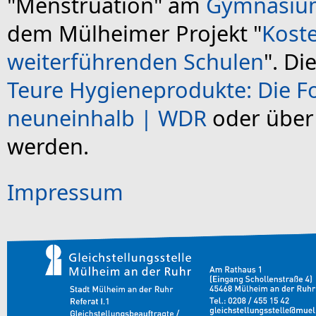
"Menstruation" am
Gymnasiu
dem Mülheimer Projekt "
Koste
weiterführenden Schulen
". D
Teure Hygieneprodukte: Die F
neuneinhalb | WDR
oder über
werden.
Impressum